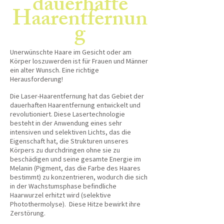
dauerhafte
Haarentfernun
g
Unerwünschte Haare im Gesicht oder am
Körper loszuwerden ist für Frauen und Männer
ein alter Wunsch. Eine richtige
Herausforderung!
Die Laser-Haarentfernung hat das Gebiet der
dauerhaften Haarentfernung entwickelt und
revolutioniert. Diese Lasertechnologie
besteht in der Anwendung eines sehr
intensiven und selektiven Lichts, das die
Eigenschaft hat, die Strukturen unseres
Körpers zu durchdringen ohne sie zu
beschädigen und seine gesamte Energie im
Melanin (Pigment, das die Farbe des Haares
bestimmt) zu konzentrieren, wodurch die sich
in der Wachstumsphase befindliche
Haarwurzel erhitzt wird (selektive
Photothermolyse). Diese Hitze bewirkt ihre
Zerstörung.